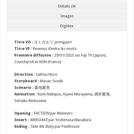
Détails clé
Images
Digidex
Titre VO :
ヨミガエリ
yomigaeri
Titre VF :
Revenus d’entre les morts
Première diffusion :
29/01/2023 sur Fuji TV (Japon),
Crunchyroll et ADN (France)
Direction :
Saihou Noro
Storyboard :
Masao Suzuki
Scénario :
森地夏美
Animation :
Kumi Nakajou, Ayane Murayama, 酒井夏海,
Setsuko Nobuzane
Opening :
FACTION
par Wienners
Insert :
MAKUAKE
par Yoshimasa Masakura
Ending :
Take Me Baby
par Penthouse