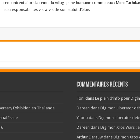
rencontrent alors la reine du village, une humaine comme eux : Mimi Tachika
ses responsabilités vis-à-vis de son statut d’élue.
Commentaires récents
Toni
dans
Le plein d’info pour Dig
ersary Exhibition en Thaïlande
Dareen
dans
Digimon Liberator déb
cial Issue
Yabou
dans
Digimon Liberator débu
16
Dareen
dans
Digimon Xros Wars : é
Arthur Derauw
dans
Digimon Xros W