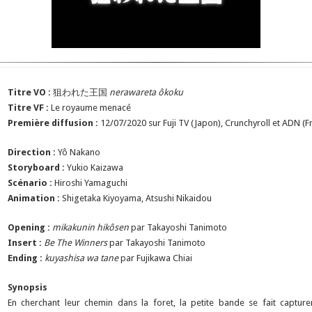
Titre VO :
狙われた王国
nerawareta ôkoku
Titre VF :
Le royaume menacé
Première diffusion :
12/07/2020 sur Fuji TV (Japon), Crunchyroll et ADN (F
Direction :
Yô Nakano
Storyboard :
Yukio Kaizawa
Scénario :
Hiroshi Yamaguchi
Animation :
Shigetaka Kiyoyama, Atsushi Nikaidou
Opening :
mikakunin hikôsen
par Takayoshi Tanimoto
Insert :
Be The Winners
par Takayoshi Tanimoto
Ending :
kuyashisa wa tane
par Fujikawa Chiai
Synopsis
En cherchant leur chemin dans la foret, la petite bande se fait captu