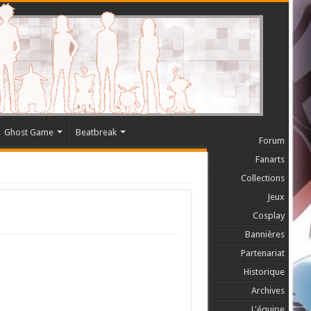
Ghost Game
Beatbreak
Forum
Fanarts
Collections
Jeux
Cosplay
Bannières
Partenariat
Historique
Archives
L'équipe