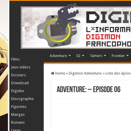
Adventure
02
Tamers
Frontier
Films
Jeux vidéos
Home
»
Digimon Adventure:
»
Liste des épis
Dossiers
Download
Adventure: – Episode 06
Digidex
Discographie
Figurines
Mangas
Romans
Livres