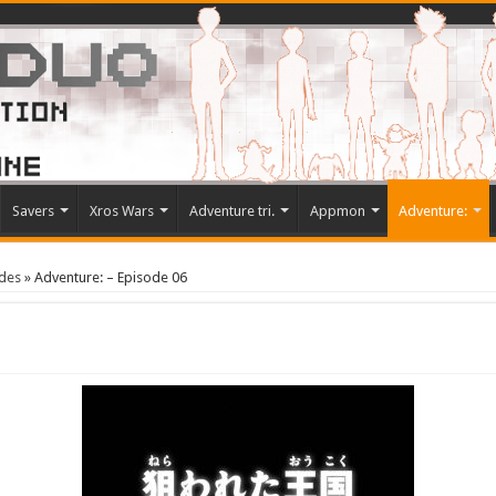
Savers
Xros Wars
Adventure tri.
Appmon
Adventure:
odes
»
Adventure: – Episode 06