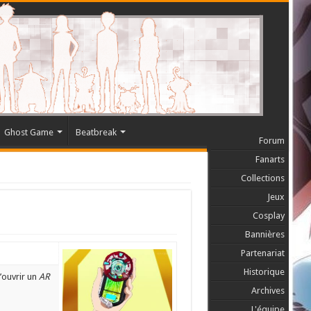
Ghost Game
Beatbreak
Forum
Fanarts
Collections
Jeux
Cosplay
Bannières
Partenariat
Historique
ouvrir un
AR
Archives
L'équipe