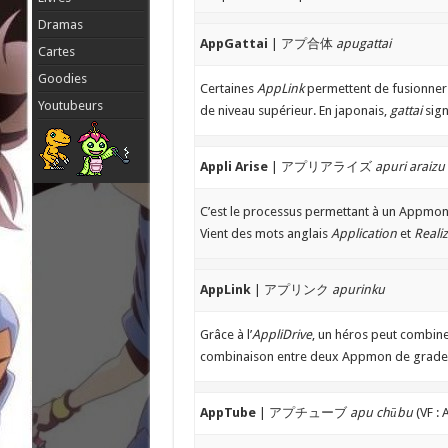
Dramas
AppGattai
| アプ合体
apugattai
Cartes
Goodies
Certaines
AppLink
permettent de fusionne
Youtubeurs
de niveau supérieur. En japonais,
gattai
sign
Appli Arise
| アプリアライズ
apuri araizu
C’est le processus permettant à un Appmon 
Vient des mots anglais
Application
et
Reali
AppLink
| アプリンク
apurinku
Grâce à l’
AppliDrive
, un héros peut combin
combinaison entre deux Appmon de grad
AppTube
| アプチューブ
apu chūbu
(VF :