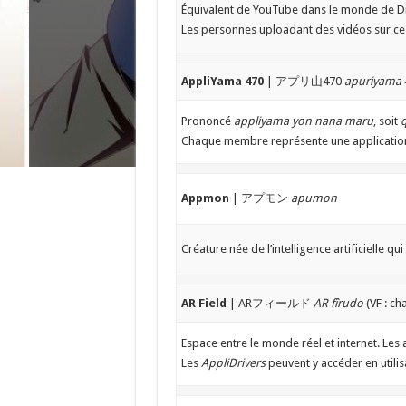
Équivalent de YouTube dans le monde de D
Les personnes uploadant des vidéos sur 
AppliYama 470
| アプリ山470
apuriyama 
Prononcé
appliyama yon nana maru
, soit
q
Chaque membre représente une application 
Appmon
| アプモン
apumon
Créature née de l’intelligence artificielle 
AR Field
| ARフィールド
AR fîrudo
(VF : c
Espace entre le monde réel et internet. Les 
Les
AppliDrivers
peuvent y accéder en utilis