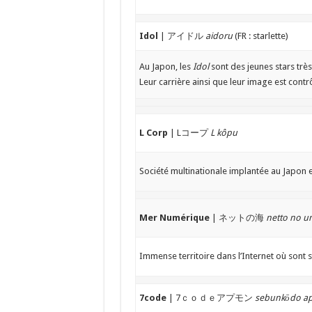
Idol
| アイドル
aidoru
(FR : starlette)
Au Japon, les
Idol
sont des jeunes stars trè
Leur carrière ainsi que leur image est cont
L Corp
| Lコープ
L kôpu
Société multinationale implantée au Japon et
Mer Numérique
| ネットの海
netto no u
Immense territoire dans l’Internet où sont 
7code
| 7ｃｏｄｅアプモン
sebunkōdo 