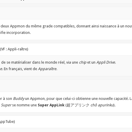
r deux Appmon du même grade compatibles, donnant ainsi naissance à un no
ifie incorporation.
(VF : Appli-raître)
de se matérialiser dans le monde réel, via une
chip
et un
Appli Drive
.
ze
. En français, vient de
Apparaître
.
er à son
Buddy
un Appmon, pour que celui-ci obtienne une nouvelle capacité. L
e
Super
se nomme une
Super AppLink
(超アプリンク
chô apurinku
).
 AppTube)