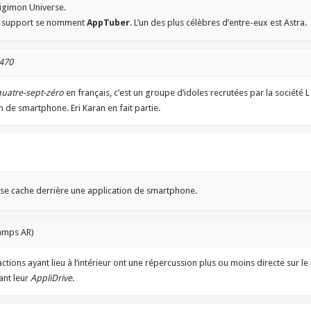
igimon Universe.
ce support se nomment
AppTuber
. L’un des plus célèbres d’entre-eux est Astra.
470
uatre-sept-zéro
en français, c’est un groupe d’idoles recrutées par la société L
de smartphone. Eri Karan en fait partie.
qui se cache derrière une application de smartphone.
hamps AR)
actions ayant lieu à l’intérieur ont une répercussion plus ou moins directe sur l
ant leur
AppliDrive
.