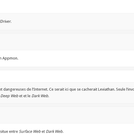
Driver
.
’un Appmon.
t dangereuses de l’Internet. Ce serait ici que se cacherait Leviathan. Seule l’in
e
Deep Web
et et le
Dark Web
.
 situe entre
Surface Web
et
Dark Web
.