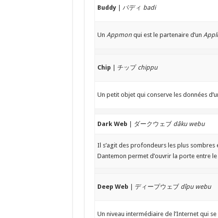
Buddy
| バディ
badi
Un
Appmon
qui est le partenaire d’un
Appli
Chip
| チップ
chippu
Un petit objet qui conserve les données d
Dark Web
| ダークウェブ
dâku webu
Il s’agit des profondeurs les plus sombres e
Dantemon permet d’ouvrir la porte entre l
Deep Web
| ディープウェブ
dîpu webu
Un niveau intermédiaire de l’Internet qui se