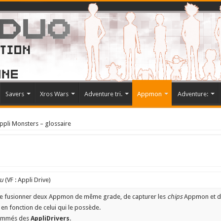
Savers
Xros Wars
Adventure tri.
Appmon
Adventure:
ppli Monsters – glossaire
vu
(VF : Appli Drive)
de fusionner deux Appmon de même grade, de capturer les
chips
Appmon et d’
n fonction de celui qui le possède.
 nommés des
AppliDrivers
.