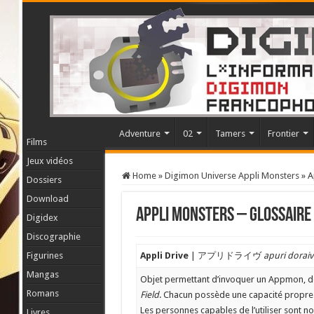
Adventure
02
Tamers
Frontier
Films
Jeux vidéos
Home
»
Digimon Universe Appli Monsters
»
A
Dossiers
Download
Appli Monsters – glossaire
Digidex
Discographie
Figurines
Appli Drive
| アプリドライヴ
apuri dorai
Mangas
Objet permettant d’invoquer un Appmon, 
Romans
Field
. Chacun possède une capacité propre e
Les personnes capables de l’utiliser sont
Livres