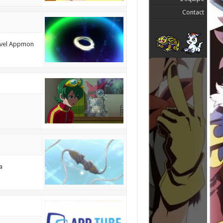
Contact
uvel Appmon
a