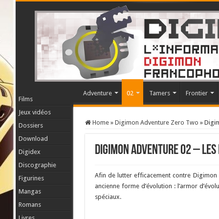
Adventure
02
Tamers
Frontier
Films
Jeux vidéos
Home
»
Digimon Adventure Zero Two
»
Digim
Dossiers
Download
Digimon Adventure 02 – les
Digidex
Discographie
Afin de lutter efficacement contre Digimon K
Figurines
ancienne forme d’évolution : l’armor d’évolu
Mangas
spéciaux.
Romans
Livres