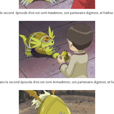
le second épisode d’où est sorti Hawkmon, son partenaire digimon, et l’utilise
dans le second épisode d’où est sorti Armadimon, son partenaire digimon, et l’u