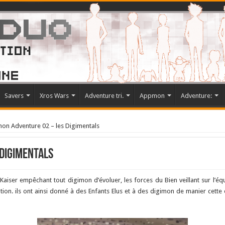
Savers
Xros Wars
Adventure tri.
Appmon
Adventure:
on Adventure 02 – les Digimentals
 Digimentals
aiser empêchant tout digimon d’évoluer, les forces du Bien veillant sur l’équ
tion. ils ont ainsi donné à des Enfants Elus et à des digimon de manier cette