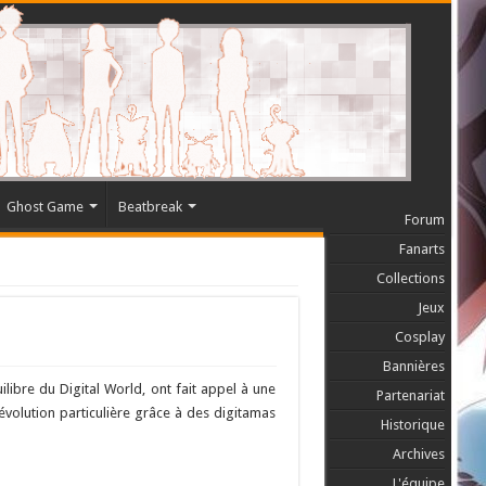
Ghost Game
Beatbreak
Forum
Fanarts
Collections
Jeux
Cosplay
Bannières
ilibre du Digital World, ont fait appel à une
Partenariat
 évolution particulière grâce à des digitamas
Historique
Archives
L'équipe