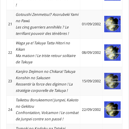
!
Gotoushi Zenmetsu!? Asorubeki Yami
no Pawā
21
01/09/2002
Les cinq guerriers annihilés ? Le
terrifiant pouvoir des ténèbres !
Waga ya e! Takuya Tatta Hitori no
Kikan
22
08/09/2002
Ma maison ! Le triste retour solitaire
de Takuya
Kanjiro Dejimon no Chikara! Takuya
Konshin no Sakusen
23
15/09/2002
Ressentir la force des digimon ! La
stratégie corporelle de Takuya !
Taiketsu Borukeemon! Junpei, Kakoto
no Gekitou
24
22/09/2002
Confrontation, Volcamon ! Le combat
de Junpei contre son passé !
Tomoki no Kodoku na Tatakai,