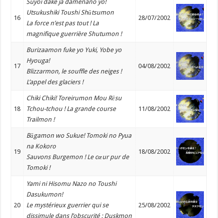
Suyoi dake ja damenano yo!
Utsukushiki Toushi Shūtsumon
16
28/07/2002
La force n’est pas tout ! La
magnifique guerrière Shutumon !
Burizaamon fuke yo Yuki, Yobe yo
Hyouga!
17
04/08/2002
Blizzarmon, le souffle des neiges !
L’appel des glaciers !
Chiki Chiki! Toreirumon Mou Rēsu
18
Tchou-tchou ! La grande course
11/08/2002
Trailmon !
Bāgamon wo Sukue! Tomoki no Pyua
na Kokoro
19
18/08/2002
Sauvons Burgemon ! Le cœur pur de
Tomoki !
Yami ni Hisomu Nazo no Toushi
Dasukumon!
20
Le mystérieux guerrier qui se
25/08/2002
dissimule dans l’obscurité : Duskmon