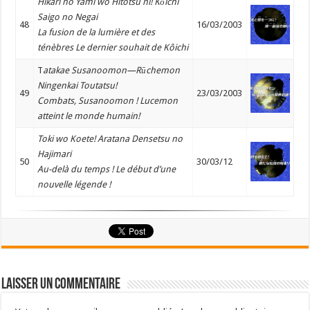
Hikari no Yami wo Hitotsu ni! Kōichi
Saigo no Negai
48
16/03/2003
La fusion de la lumière et des
ténèbres Le dernier souhait de Kôichi
T
atakae Susanoomon—Rūchemon
Ningenkai Toutatsu!
49
23/03/2003
Combats, Susanoomon ! Lucemon
atteint le monde humain!
Toki wo Koete! Aratana Densetsu no
Hajimari
50
30/03/12
Au-delà du temps ! Le début d’une
nouvelle légende !
Laisser un commentaire