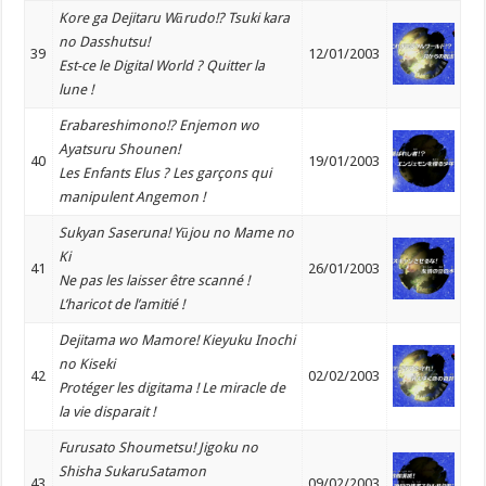
Kore ga Dejitaru Wārudo!? Tsuki kara
no Dasshutsu!
39
12/01/2003
Est-ce le Digital World ? Quitter la
lune !
Erabareshimono!? Enjemon wo
Ayatsuru Shounen!
40
19/01/2003
Les Enfants Elus ? Les garçons qui
manipulent Angemon !
Sukyan Saseruna! Yūjou no Mame no
Ki
41
26/01/2003
Ne pas les laisser être scanné !
L’haricot de l’amitié !
Dejitama wo Mamore! Kieyuku Inochi
no Kiseki
42
02/02/2003
Protéger les digitama ! Le miracle de
la vie disparait !
Furusato Shoumetsu! Jigoku no
Shisha SukaruSatamon
43
09/02/2003