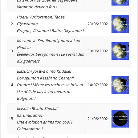
Bats-moi ! Le Guerrier Légendaire
Vitramon devenu fou !
Hoeru Vuritoramon! Taose
12
Gigasumon
23/06/2002
Grogne, Vitramon ! Battre Gigasmon !
Mezameyo Serafimon! Juttoushi no
Himitsu
13
30/06/2002
Éveille-toi, Seraphimon ! Le secret des
dix guerriers
Ikazuchi yo! Iwa o mo Kudake!
Borugumon Kesshi no Charenji
14
Foudre ! Même les rochers se brisent
14/07/2002
! Le défi de fais-le ou meurs de
Bolgmon !
Ikashita Bīsuto Shinka!
Karumāramon
15
21/06/2002
Une évolution animation cool !
Calmaramon !