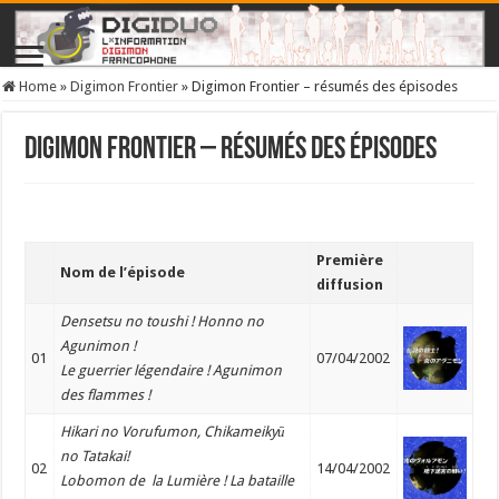
Home
»
Digimon Frontier
»
Digimon Frontier – résumés des épisodes
Digimon Frontier – résumés des épisodes
Première
Nom de l’épisode
diffusion
Densetsu no toushi ! Honno no
Agunimon !
01
07/04/2002
Le guerrier légendaire ! Agunimon
des flammes !
Hikari no Vorufumon, Chikameikyū
no Tatakai!
02
14/04/2002
Lobomon de la Lumière ! La bataille