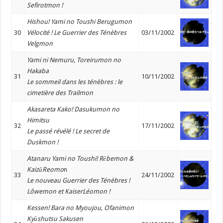
Sefirotmon !
Hishou! Yami no Toushi Berugumon
30
Vélocité ! Le Guerrier des Ténèbres
03/11/2002
Velgmon
Yami ni Nemuru, Toreirumon no
Hakaba
31
10/11/2002
Le sommeil dans les ténèbres : le
cimetière des Trailmon
Akasareta Kako! Dasukumon no
Himitsu
32
17/11/2002
Le passé révélé ! Le secret de
Duskmon !
Atanaru Yami no Toushi! Rēbemon &
KaizāReomo
n
33
24/11/2002
Le nouveau Guerrier des Ténèbres !
Lôwemon et KaiserLéomon !
Kessen! Bara no Myoujou, Ofanimon
Kyūshutsu Sakusen