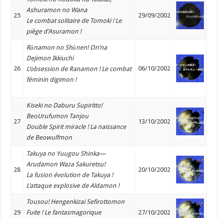
Ashuramon no Wana
25
29/09/2002
Le combat solitaire de Tomoki ! Le
piège d’Asuramon !
Rānamon no Shūnen! On’na
Dejimon Ikkiuchi
26
06/10/2002
L’obsession de Ranamon ! Le combat
féminin digimon !
Kiseki no Daburu Supiritto!
BeoUrufumon Tanjou
27
13/10/2002
Double Spirit miracle ! La naissance
de Beowulfmon
Takuya no Yuugou Shinka—
Arudamon Waza Sakuretsu!
28
20/10/2002
La fusion évolution de Takuya !
L’attaque explosive de Aldamon !
Tousou! Hengenkizai Sefirottomon
29
Fuite ! Le fantasmagorique
27/10/2002