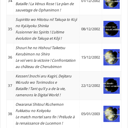
34
01/12/2002
Bataille ! La Vénus Rose ! Le plan de
sauvetage de Ophanimon !
Supiritto wo Hitotsu ni! Takuya to Kōji
no Kyūkyoku Shinka
35
08/12/2002
Fusionner les Spirits ! L’ultime
évolution de Takuya et Kôji !
Shouri he no Hishou! Taiketsu
Kerubimon no Shiro
36
15/12/2002
Le vol vers la victoire ! Confrontation
au château de Cherubimon
Kessen! Inochi aru Kagiri, Dejitaru
Wārudo wo Torimodos e
37
22/12/2002
Bataille ! Tant qu’il y a de la vie,
ramenons le Digital World !
Owaranai Shitou! Rūchemon
Fukkatsu no Kokyoku
38
05/01/2003
Le match mortel sans fin ! Prélude à
la renaissance de Lucemon !