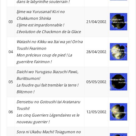
dans le labyrinthe souterrain !
Ijime wa Yurusanai! Kōri no
Chakkumon Shinka
03
21/04/2002
L’ijime est impardonnable !
L’évolution de Chackmon de la Glace
Watashi no Kikku wa Itai wa yo! On’na
Toushi Fearimon
04
28/04/2002
Mon précieux coup de pied ! La
guerrière Fairimon !
Daichi wo Yurugasu Ikazuchi Pawā,
Burittsumon!
05
05/05/2002
La foudre qui fait trembler la terre !
Blitzmon !
Densetsu no Gotoushi tai Aratanaru
Toushi!
06
12/05/2002
Les cinq Guerriers Légendaires vs le
nouveau guerrier !
Sora ni Ukabu Machi! Toiagumon no