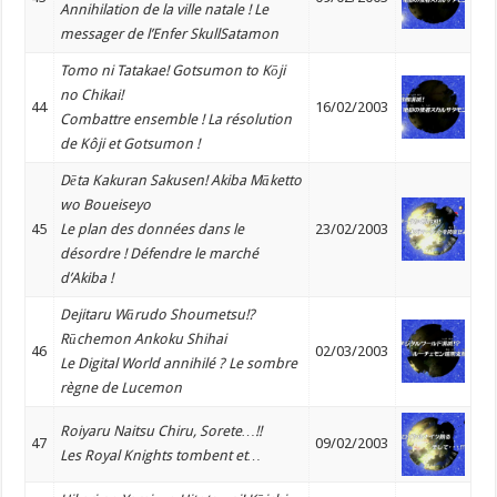
Annihilation de la ville natale ! Le
messager de l’Enfer SkullSatamon
Tomo ni Tatakae! Gotsumon to Kōji
no Chikai!
44
16/02/2003
Combattre ensemble ! La résolution
de Kôji et Gotsumon !
Dēta Kakuran Sakusen! Akiba Māketto
wo Boueiseyo
45
Le plan des données dans le
23/02/2003
désordre ! Défendre le marché
d’Akiba !
Dejitaru Wārudo Shoumetsu!?
Rūchemon Ankoku Shihai
46
02/03/2003
Le Digital World annihilé ? Le sombre
règne de Lucemon
Roiyaru Naitsu Chiru, Sorete…!!
47
09/02/2003
Les Royal Knights tombent et…