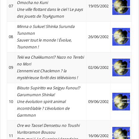
Omocha no Kuni
07
19/05/2002
Une ville flottant dans le ciel ! Le pays
des jouets de ToyAgumon
Minna o Sukue! Shinka Surunda
Tunomon
08
26/06/2002
Sauver tout le monde ! Évolue,
Tsunomon !
Teki wa Chakkumon!? Nazo no Terebi
no Mori
09
02/06/2002
L’ennemi est Chackmon ? la
mystérieuse forêt des télévisions !
Biisuto Supiritto wa Seigyu Funou!?
Garumumon Shinka!
10
Une évolution spirit animal
09/06/2002
incontrôlable ? L’évolution de
Garmmon
Ore wo Taose! Densetsu no Toushi
Vuritoramon Bousou
11
16/06/2002