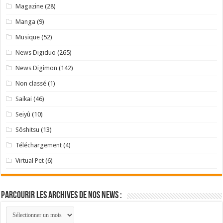
Magazine
(28)
Manga
(9)
Musique
(52)
News Digiduo
(265)
News Digimon
(142)
Non classé
(1)
Saikai
(46)
Seiyû
(10)
Sôshitsu
(13)
Téléchargement
(4)
Virtual Pet
(6)
Parcourir les archives de nos news :
Parcourir
les