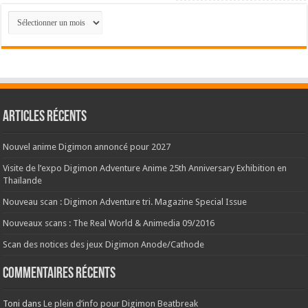
Parcourir
les
archives
de
nos
news
:
Articles récents
Nouvel anime Digimon annoncé pour 2027
Visite de l’expo Digimon Adventure Anime 25th Anniversary Exhibition en
Thaïlande
Nouveau scan : Digimon Adventure tri. Magazine Special Issue
Nouveaux scans : The Real World & Animedia 09/2016
Scan des notices des jeux Digimon Anode/Cathode
Commentaires récents
Toni
dans
Le plein d’info pour Digimon Beatbreak