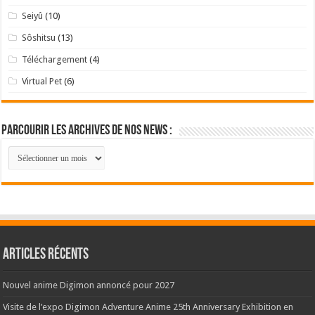
Seiyû
(10)
Sôshitsu
(13)
Téléchargement
(4)
Virtual Pet
(6)
Parcourir les archives de nos news :
Parcourir
les
archives
de
nos
news
:
Articles récents
Nouvel anime Digimon annoncé pour 2027
Visite de l’expo Digimon Adventure Anime 25th Anniversary Exhibition en