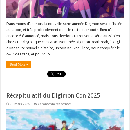
Dans moins d’un mois, la nouvelle série animée Digimon sera diffusée
au Japon, et très probablement dans le reste du monde. Rien n’a
encore été annoncé, mais nous devrions retrouver la série aussi bien
chez Crunchyroll que chez ADN. Nommée Digimon Beatbreak, il s’agit
d’une toute nouvelle histoire, un tout nouveau lore, pour conquérir le
cœur des fans, et pourquoi …
Read More »
Récapitulatif du Digimon Con 2025
sur
20 mars 2025
Commentaires fermés
Récapitulatif
du
Digimon
Con
2025