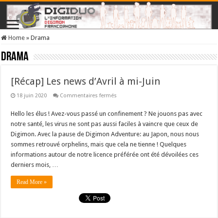
Home
»
Drama
Drama
[Récap] Les news d’Avril à mi-Juin
sur
18 juin 2020
Commentaires fermés
[Récap]
Les
Hello les élus ! Avez-vous passé un confinement ? Ne jouons pas avec
news
d’Avril
notre santé, les virus ne sont pas aussi faciles à vaincre que ceux de
à
mi-
Digimon. Avec la pause de Digimon Adventure: au Japon, nous nous
Juin
sommes retrouvé orphelins, mais que cela ne tienne ! Quelques
informations autour de notre licence préférée ont été dévoilées ces
derniers mois, …
Read More »