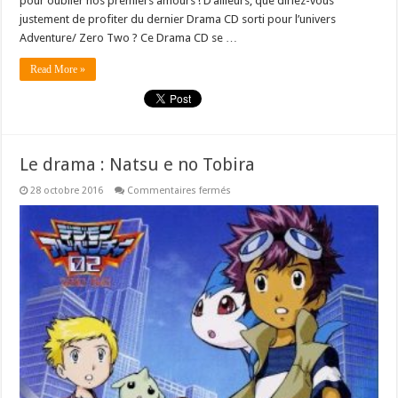
pour oublier nos premièrs amours ! D’ailleurs, que diriez-vous
justement de profiter du dernier Drama CD sorti pour l’univers
Adventure/ Zero Two ? Ce Drama CD se …
Read More »
Le drama : Natsu e no Tobira
sur
28 octobre 2016
Commentaires fermés
Le
drama
:
Natsu
e
no
Tobira