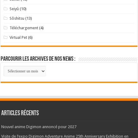
Seiyû
(10)
Sôshitsu
(13)
Téléchargement
(4)
Virtual Pet
(6)
Parcourir les archives de nos news :
Parcourir
les
archives
de
nos
news
:
Articles récents
Nouvel anime Digimon annoncé pour 2027
Visite de l’expo Digimon Adventure Anime 25th Anniversary Exhibition en