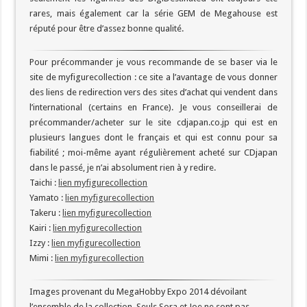
rares, mais également car la série GEM de Megahouse est
réputé pour être d’assez bonne qualité.
Pour précommander je vous recommande de se baser via le
site de myfigurecollection : ce site a l’avantage de vous donner
des liens de redirection vers des sites d’achat qui vendent dans
l’international (certains en France). Je vous conseillerai de
précommander/acheter sur le site cdjapan.co.jp qui est en
plusieurs langues dont le français et qui est connu pour sa
fiabilité ; moi-même ayant régulièrement acheté sur CDjapan
dans le passé, je n’ai absolument rien à y redire.
Taichi :
lien myfigurecollection
Yamato :
lien myfigurecollection
Takeru :
lien myfigurecollection
Kairi :
lien myfigurecollection
Izzy :
lien myfigurecollection
Mimi :
lien myfigurecollection
Images provenant du MegaHobby Expo 2014 dévoilant
l’ensemble de la collection. Seuls Sora et Joe ne sont pas