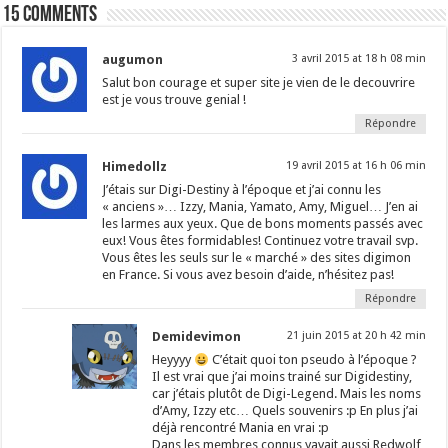
15 comments
augumon
3 avril 2015 at 18 h 08 min
Salut bon courage et super site je vien de le decouvrire
est je vous trouve genial !
Répondre
Himedollz
19 avril 2015 at 16 h 06 min
J’étais sur Digi-Destiny à l’époque et j’ai connu les
« anciens »… Izzy, Mania, Yamato, Amy, Miguel… J’en ai
les larmes aux yeux. Que de bons moments passés avec
eux! Vous êtes formidables! Continuez votre travail svp.
Vous êtes les seuls sur le « marché » des sites digimon
en France. Si vous avez besoin d’aide, n’hésitez pas!
Répondre
Demidevimon
21 juin 2015 at 20 h 42 min
Heyyyy
C’était quoi ton pseudo à l’époque ?
Il est vrai que j’ai moins trainé sur Digidestiny,
car j’étais plutôt de Digi-Legend. Mais les noms
d’Amy, Izzy etc… Quels souvenirs :p En plus j’ai
déjà rencontré Mania en vrai :p
Dans les membres connus yavait aussi Redwolf