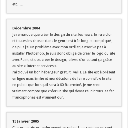
etc…..
Décembre 2004
Je remarque que créer le design du site, les news, le livre d’or
et toutes les choses dans le genre est très long et compliqué,
de plus j’ai un problème avec mon ordi et je n’arrive pas à
installer Photoshop. Je suis donc obligé de créer le logo du site
avec Paint, et doit créer le design, le livre d’or et tout ça grâce
au site « Internet services ».
J’ai trouvé un bon hébergeur gratuit : yellis. Le site est à présent
en ligne mais Emilie et moi décidons de faire connaître le site
en public que lorsqu’il sera à 60 % terminé. Je me rend
vraiment compte que créer un site qui devra réunir tous les fan
francophones est vraiment dur.
15 Janvier 2005
Ca y est le site est enfin ouvert au public ! Les sections ne sont