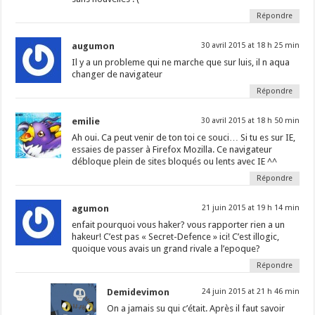
Répondre
augumon
30 avril 2015 at 18 h 25 min
Il y a un probleme qui ne marche que sur luis, il n aqua
changer de navigateur
Répondre
emilie
30 avril 2015 at 18 h 50 min
Ah oui. Ca peut venir de ton toi ce souci… Si tu es sur IE,
essaies de passer à Firefox Mozilla. Ce navigateur
débloque plein de sites bloqués ou lents avec IE ^^
Répondre
agumon
21 juin 2015 at 19 h 14 min
enfait pourquoi vous haker? vous rapporter rien a un
hakeur! C’est pas « Secret-Defence » ici! C’est illogic,
quoique vous avais un grand rivale a l’epoque?
Répondre
Demidevimon
24 juin 2015 at 21 h 46 min
On a jamais su qui c’était. Après il faut savoir