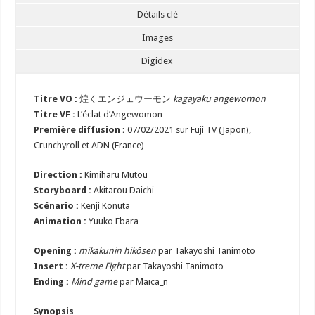
Détails clé
Images
Digidex
Titre VO :
煌くエンジェウーモン
kagayaku angewomon
Titre VF :
L’éclat d’Angewomon
Première diffusion :
07/02/2021 sur Fuji TV (Japon),
Crunchyroll et ADN (France)
Direction :
Kimiharu Mutou
Storyboard :
Akitarou Daichi
Scénario :
Kenji Konuta
Animation :
Yuuko Ebara
Opening :
mikakunin hikôsen
par Takayoshi Tanimoto
Insert :
X-treme Fight
par Takayoshi Tanimoto
Ending :
Mind game
par Maica_n
Synopsis