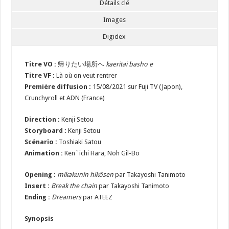
Détails clé
Images
Digidex
Titre VO :
帰りたい場所へ
kaeritai basho e
Titre VF :
Là où on veut rentrer
Première diffusion :
15/08/2021 sur Fuji TV (Japon),
Crunchyroll et ADN (France)
Direction :
Kenji Setou
Storyboard :
Kenji Setou
Scénario :
Toshiaki Satou
Animation :
Ken`ichi Hara, Noh Gil-Bo
Opening :
mikakunin hikôsen
par Takayoshi Tanimoto
Insert :
Break the chain
par Takayoshi Tanimoto
Ending :
Dreamers
par ATEEZ
Synopsis