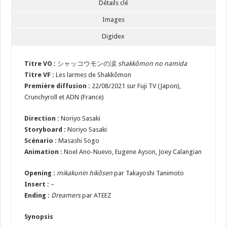
Détails clé
Images
Digidex
Titre VO :
シャッコウモンの涙
shakkômon no namida
Titre VF :
Les larmes de Shakkômon
Première diffusion :
22/08/2021 sur Fuji TV (Japon),
Crunchyroll et ADN (France)
Direction :
Noriyo Sasaki
Storyboard :
Noriyo Sasaki
Scénario :
Masashi Sogo
Animation :
Noel Ano-Nuevo, Eugene Ayson, Joey Calangian
Opening :
mikakunin hikôsen
par Takayoshi Tanimoto
Insert :
–
Ending :
Dreamers
par ATEEZ
Synopsis