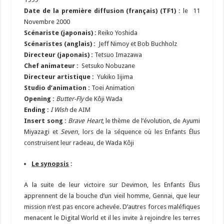
Date de la première diffusion (français) (TF1) :
le 11
Novembre 2000
Scénariste (japonais) :
Reiko Yoshida
Scénaristes (anglais) :
Jeff Nimoy et Bob Buchholz
Directeur (japonais) :
Tetsuo Imazawa
Chef animateur :
Setsuko Nobuzane
Directeur artistique :
Yukiko Iijima
Studio d’animation :
Toei Animation
Opening :
Butter-Fly
de Kôji Wada
Ending :
I Wish
de AIM
Insert song :
Brave Heart
, le thème de l’évolution, de Ayumi
Miyazagi et
Seven
, lors de la séquence où les Enfants Élus
construisent leur radeau, de Wada Kôji
Le synopsis
:
A la suite de leur victoire sur Devimon, les Enfants Élus
apprennent de la bouche d’un vieil homme, Gennai, que leur
mission n’est pas encore achevée. D’autres forces maléfiques
menacent le Digital World et il les invite à rejoindre les terres