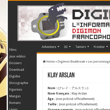
Adventure
02
Tamers
Frontier
Films
Jeux vidéos
Home
»
Digimon Beatbreak
»
Les personnag
Dossiers
Download
Klay Arslan
Digidex
Discographie
Nom :
(クレイ・アルスラン)
Figurines
Nom français :
Klay Arslan
Mangas
Âge :
(non précisé officiellement)
Romans
Taille :
(non précisé officiellement)
Livres
Groupe sanguin :
(non précisé officielleme