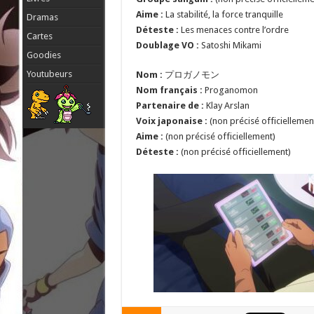
Aime :
La stabilité, la force tranquille
Dramas
Déteste :
Les menaces contre l’ordre
Cartes
Doublage VO :
Satoshi Mikami
Goodies
Youtubeurs
Nom :
プロガノモン
Nom français :
Proganomon
Partenaire de :
Klay Arslan
Voix japonaise :
(non précisé officiellemen
Aime :
(non précisé officiellement)
Déteste :
(non précisé officiellement)