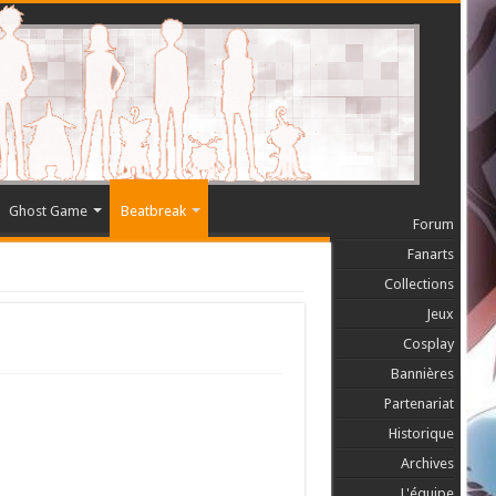
Ghost Game
Beatbreak
Forum
Fanarts
Collections
Jeux
Cosplay
Bannières
Partenariat
Historique
Archives
L'équipe