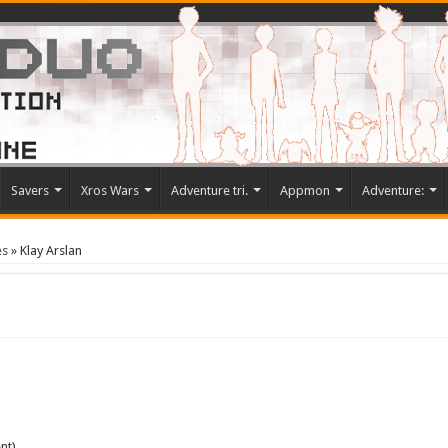
Savers
Xros Wars
Adventure tri.
Appmon
Adventure:
es
»
Klay Arslan
nt)