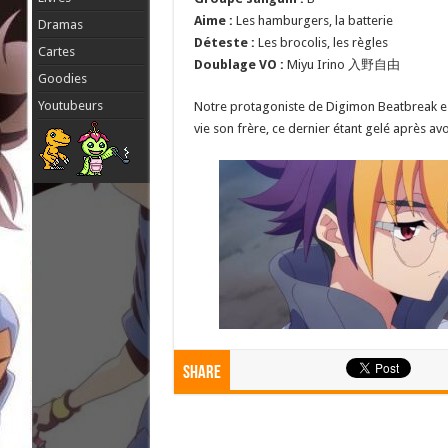
Aime :
Les hamburgers, la batterie
Dramas
Déteste :
Les brocolis, les règles
Cartes
Doublage VO :
Miyu Irino 入野自由
Goodies
Youtubeurs
Notre protagoniste de Digimon Beatbreak est u
vie son frère, ce dernier étant gelé après 
Share