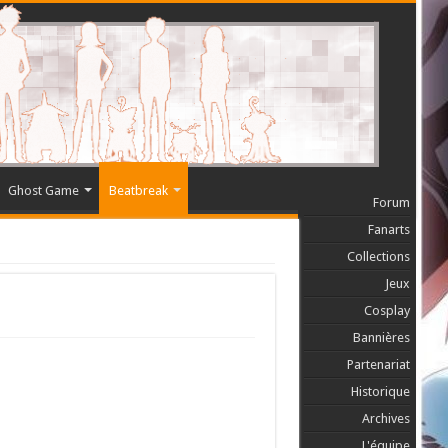
Ghost Game
Beatbreak
Forum
Fanarts
Collections
Jeux
Cosplay
Bannières
Partenariat
Historique
Archives
L'équipe