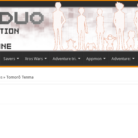
Savers
Xros Wars
Adventure tri.
Appmon
Adventure:
es
»
Tomorô Tenma