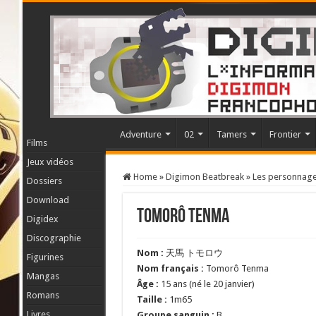
Adventure
02
Tamers
Frontier
Films
Jeux vidéos
Home
»
Digimon Beatbreak
»
Les personnag
Dossiers
Download
Tomorô Tenma
Digidex
Discographie
Nom :
天馬 トモロウ
Figurines
Nom français :
Tomorô Tenma
Mangas
Âge :
15 ans (né le 20 janvier)
Romans
Taille :
1m65
Livres
Groupe sanguin :
B