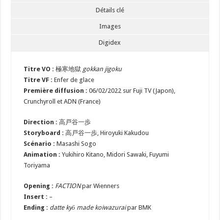
Détails clé
Images
Digidex
Titre VO :
極寒地獄
gokkan jigoku
Titre VF :
Enfer de glace
Première diffusion :
06/02/2022 sur Fuji TV (Japon),
Crunchyroll et ADN (France)
Direction :
高戸谷一歩
Storyboard :
高戸谷一歩, Hiroyuki Kakudou
Scénario :
Masashi Sogo
Animation :
Yukihiro Kitano, Midori Sawaki, Fuyumi
Toriyama
Opening :
FACTION
par Wienners
Insert :
–
Ending :
datte kyō made koiwazurai
par BMK