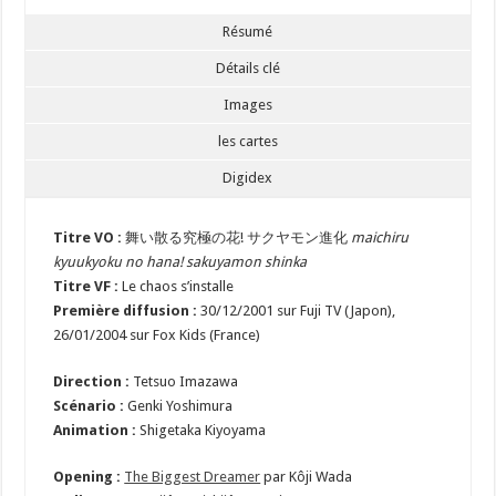
Résumé
Détails clé
Images
les cartes
Digidex
Titre VO :
舞い散る究極の花! サクヤモン進化
maichiru
kyuukyoku no hana! sakuyamon shinka
Titre VF :
Le chaos s’installe
Première diffusion :
30/12/2001 sur Fuji TV (Japon),
26/01/2004 sur Fox Kids (France)
Direction :
Tetsuo Imazawa
Scénario :
Genki Yoshimura
Animation :
Shigetaka Kiyoyama
Opening :
The Biggest Dreamer
par Kôji Wada