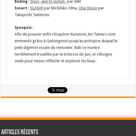
Ending :
Days -aijô to nichijô-
par AiM
Insert :
SLASH!!
par Michihiko Ohta,
One Vision
par
Takayoshi Tanimoto
Synopsis :
Afin de pouvoir enfin récupérer Kurumon, les Tamers sont
emmenés grâce à Quilongmon jusqu’au précipice duquel le
petit digimon essaie de remonter. Ruki se montre
terriblement troublée par la tristesse de Juri, et s’éloigne
seule pour mieux réfléchir et explorer les lieux.
Articles récents