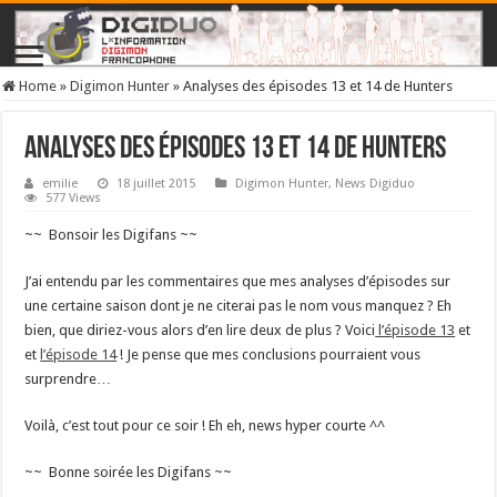
Home
»
Digimon Hunter
»
Analyses des épisodes 13 et 14 de Hunters
Analyses des épisodes 13 et 14 de Hunters
emilie
18 juillet 2015
Digimon Hunter
,
News Digiduo
577 Views
~~ Bonsoir les Digifans ~~
J’ai entendu par les commentaires que mes analyses d’épisodes sur
une certaine saison dont je ne citerai pas le nom vous manquez ? Eh
bien, que diriez-vous alors d’en lire deux de plus ? Voici
l’épisode 13
et
et
l’épisode 14
! Je pense que mes conclusions pourraient vous
surprendre…
Voilà, c’est tout pour ce soir ! Eh eh, news hyper courte ^^
~~ Bonne soirée les Digifans ~~