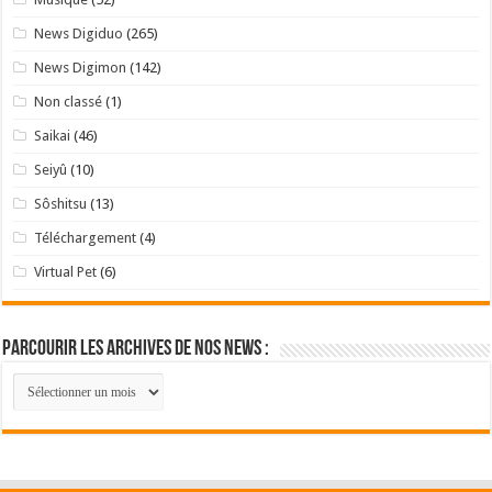
News Digiduo
(265)
News Digimon
(142)
Non classé
(1)
Saikai
(46)
Seiyû
(10)
Sôshitsu
(13)
Téléchargement
(4)
Virtual Pet
(6)
Parcourir les archives de nos news :
Parcourir
les
archives
de
nos
news
: